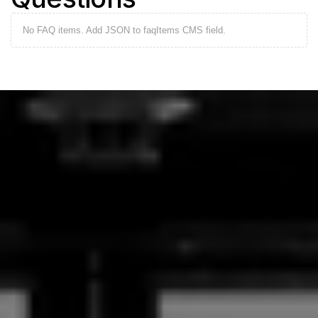
No FAQ items. Add JSON to faqItems CMS field.